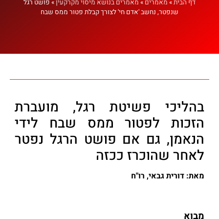
דף הבית
»
מאמרים
»
מאמרים בנושא מיסוי מקרקעין
»
פושט רגל
שנפטר, נחשב 'אדם חי' לצורך קבלת פטור ממס שבח
בהליכי פשיטת רגל, מועברת
הזכות לפטור ממס שבח לידי
הנאמן, גם אם פושט הרגל נפטר
לאחר שהוכרז ככזה
מאת: דורית גבאי, רו"ח
מבוא