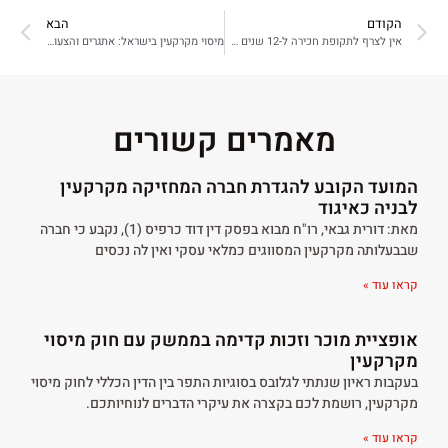
הקודם
הבא
אין לצרף לתקופת חכירה ל-12 שנים תקופת חכירה נוספת ל-25 שנים כאשר רק ניתנה הודעה על הכוונה להאריך את תקופת החכירה ומבלי שנחתם הסכם מחייב בעניין
מיסוי מקרקעין בישראל: אתגרים והצעות לפתרונות
מאמרים קשורים
המועד הקובע להגדרת חברה המחזיקה מקרקעין
לבניה כאיגוד
מאת: דורית גבאי, רו"ח מבוא בפסק דין דוד כרפיס (1), נקבע כי חברה
שבבעלותה מקרקעין המסווגים כמלאי עסקי ואין לה נכסים
קראו עוד »
אופציית מוכר וזכות קדימה בממשק עם חוק מיסוי
מקרקעין
בעקבות ראיון שנתתי לגלובס בסוגיות התפר בין הדין הכללי לחוק מיסוי
מקרקעין, רושמת לכם בקצרה את עיקרי הדברים לנוחיותכם.
קראו עוד »