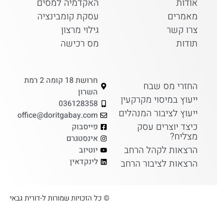
אודות
האקדמיה למסים
מאמרים
עסקת קומבינציה
צרו קשר
גילוי מרצון
תודות
מס רכישה
חרושת 18 קומה 2 רמת
החזרי מס שבח
השרון
ייעוץ במיסוי מקרקעין
036128358
ייעוץ לציבור המנהלים
office@doritgabay.com
כיצד יוצרים עסק
פייסבוק
מצליח?
אינסטגרם
הרצאות לקהל הרחב
יוטיוב
לינקדאין
הרצאות לציבור הרחב
© כל הזכויות שמורות ל-דורית גבאי​