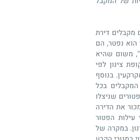
יות של המקבל
 מקבלים דירת
הוא נפטר, הם
", משום שהיא
פת צינון לפי
לחוק מיסוי מקרקעין. בנוסף
המקבלים בכל
טורים שניצלו
כור את הדירה
עילות הפטור
הצינון. במקרה של
י במגורי הקבע