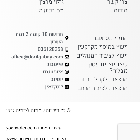
צרו קשר
גילוי מרצון
תודות
מס רכישה
חרושת 18 קומה 2 רמת
החזרי מס שבח
השרון
ייעוץ במיסוי מקרקעין
036128358
ייעוץ לציבור המנהלים
office@doritgabay.com
כיצד יוצרים עסק
פייסבוק
מצליח?
אינסטגרם
הרצאות לקהל הרחב
יוטיוב
לינקדאין
הרצאות לציבור הרחב
© כל הזכויות שמורות ל-דורית גבאי​
עיצוב ופיתוח yaensofer.com
קידום אתרים www.indoyo.com