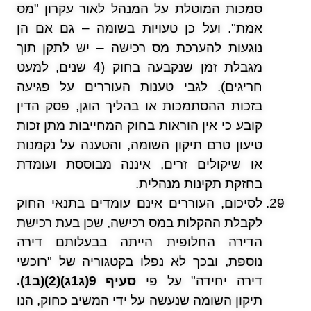
סמכות המוטלת על המנהל לאור עקרון "מס
אמת". ועל כן טעויות בשומה – גם אם הן
נוגעות להערכת מס רכישה – יש לתקן תוך
מגבלת זמן שנקבעה בחוק (4 שנים, למעט
חריגים). לגבי טענות העוררים על פגיעה
בזכות ההסתמכות או בהליך הוגן, פסק הדין
קובע כי אין הוראות בחוק המחייבות מתן זכות
טיעון טרם תיקון השומה, והטענה על נקמנות
או שיקולים זרים, איננה מבוססת ועומדת
בחזקת תקינות מנהלית.
לסיכום, העוררים אינם עומדים בתנאי החוק
לקבלת ההקלות במס רכישה, שכן בעת רכישת
הדירה החלופית הייתה בבעלותם דירה
נוספת, ובכך לא נפלו בקטגוריה של "רוכשי
דירה יחידה" על פי
סעיף 9(ג1ג)(2)(ב1).
תיקון השומה שנעשה על ידי המשיב כחוק, הנו