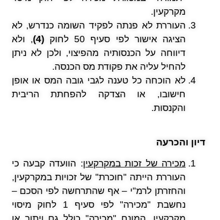
מקרקעין.
העוררת לא פנתה לפקיד השומה כנדרש, לא
הציגה אישור לפי סעיף 50 לחוק
(4)
, ולא
דיווחה על הכנסותיה מהפיצוי, ולכן לא ניתן
להחיל עליה את פקודת מס הכנסה.
לא הוכחה כל טענה לגבי גובה המס או אופן
חישובו, או הצדקה להפחתת הריבית
והקנסות.
דיון והכרעה
מכירה של זכות במקרקעין
: הוועדה קבעה כי
העוררת הייתה "חוכרת" של זכויות במקרקעין,
והחזרתן לרמ"י – אף שהתרחשה לפי הסכם –
נחשבת "מכירה" לפי סעיף 1 לחוק מיסוי
מקרקעין. המונח "מכירה" כולל גם ויתור או