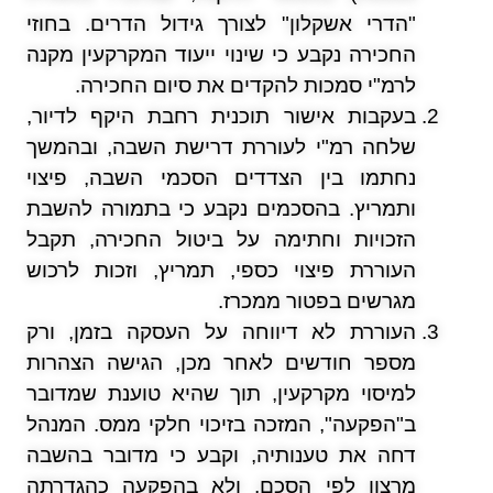
"הדרי אשקלון" לצורך גידול הדרים. בחוזי
החכירה נקבע כי שינוי ייעוד המקרקעין מקנה
לרמ"י סמכות להקדים את סיום החכירה.
בעקבות אישור תוכנית רחבת היקף לדיור,
שלחה רמ"י לעוררת דרישת השבה, ובהמשך
נחתמו בין הצדדים הסכמי השבה, פיצוי
ותמריץ. בהסכמים נקבע כי בתמורה להשבת
הזכויות וחתימה על ביטול החכירה, תקבל
העוררת פיצוי כספי, תמריץ, וזכות לרכוש
מגרשים בפטור ממכרז.
העוררת לא דיווחה על העסקה בזמן, ורק
מספר חודשים לאחר מכן, הגישה הצהרות
למיסוי מקרקעין, תוך שהיא טוענת שמדובר
ב"הפקעה", המזכה בזיכוי חלקי ממס. המנהל
דחה את טענותיה, וקבע כי מדובר בהשבה
מרצון לפי הסכם, ולא בהפקעה כהגדרתה