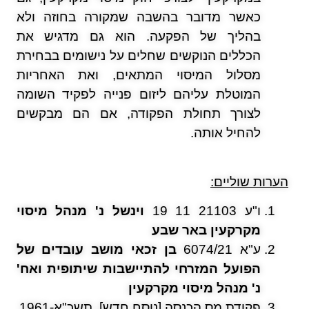
כאשר מדובר בהשבה שמקורה בחוזה ולא
בהליך של הפקעה. הוא גם מדגיש את
הכללים הנוקשים שחלים על נישומים בבחירת
מסלול המיסוי המתאים, ואת האחריות
המוטלת עליהם ליזום פנייה לפקיד השומה
לצורך תחולת הפקודה, אם הם מבקשים
להחיל אותה.
הערות שוליים:
ו"ע 21103 11 19
וינשל נ' מנהל מיסוי
מקרקעין באר שבע
ע"א 6074/21
בן זכאי מושב עובדים של
הפועל המזרחי להתיישבות שיתופית ואח'
נ' מנהל מיסוי מקרקעין
פקודת מס הכנסה [נוסח חדש], תשכ"א-1961