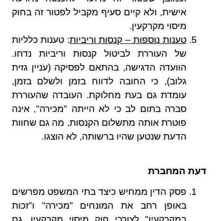
אישית, ולא קיים סעיף מקביל לפטור זה בחוק
מיסוי מקרקעין.
טענות נוספות – קנסות וריביות
: טענות כלליות
של העוררת לביטול קנסות וריביות נדחו.
הוועדה הדגישה, בהתאם לפסיקה (עניין גזית
גלוב), כי החובה לדווח בזמן ולשלם בזמן,
עומדת גם בעת מחלוקת. העובדה שהעוררת
סברה בתום לב כי לא הייתה "מכירה", אינה
פוטרת אותה מתשלום הקנסות, מה גם שחוות
הדעת שנטען שהיו ברשותה, לא הוצגו.
דעת המחברת
פסק הדין ממחיש כיצד בתי המשפט מפרשים
באופן רחב את המונחים "מכירה" ו"זכות
במקרקעין" לצורכי חוק מיסוי מקרקעין, גם