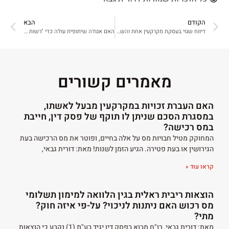
הקודם
הבא
דיווח שגוי בעסקת מקרקעין אחת והשלכותיו על העסקה שאחריה
האם אגודה שיתופית עולה כדי "רשות שלטונית" לצורכי מס?
מאמרים קשורים
האם העברת זכויות במקרקעין מבעל לאשתו,
במסגרת הסכם שניתן לו תוקף של פסק דין, חייבת
במס רכישה?
המחוקק מטיל חבויות מס על אלה בחיים, ופוטר את מס הרכישה בעת
הגירושין או בעת פטירה. הגיע הזמן לשנות! מאת: דורית גבאי,
קראו עוד »
הוצאות ריבית ראלית בגין הלוואה למימון תשלומי
מס רכוש האם ניתנות לניכוי? על-פי איזה חוק?
מתי?
מאת: דורית גבאי, רו"ח מבוא בפסק דין יגיד בע"מ (1) נקבע כי הוצאות