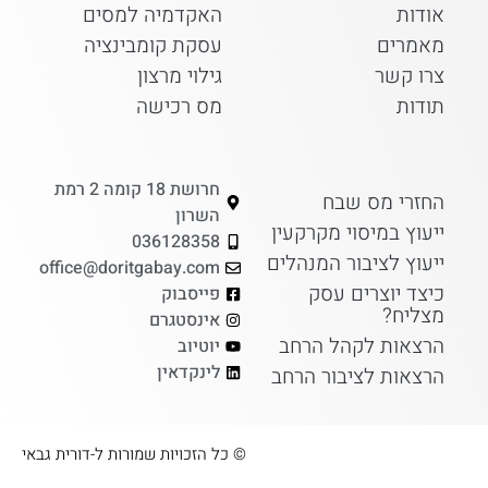
אודות
האקדמיה למסים
מאמרים
עסקת קומבינציה
צרו קשר
גילוי מרצון
תודות
מס רכישה
חרושת 18 קומה 2 רמת
החזרי מס שבח
השרון
ייעוץ במיסוי מקרקעין
036128358
ייעוץ לציבור המנהלים
office@doritgabay.com
כיצד יוצרים עסק
פייסבוק
מצליח?
אינסטגרם
הרצאות לקהל הרחב
יוטיוב
לינקדאין
הרצאות לציבור הרחב
© כל הזכויות שמורות ל-דורית גבאי​