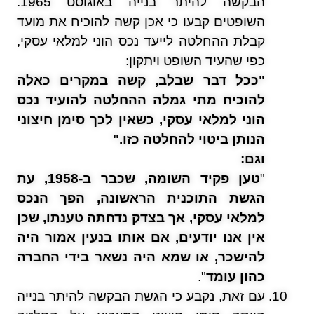
הבקשה להיתר בנייה באוגוסט 1965.
השופטים קבעו כי אכן קשה להוכיח את מועד
קבלת ההחלטה לייעד נכס הוני למלאי עסקי,
כפי שהעיד השופט ויתקון:
"
ככל דבר שבלב, קשה במקרים כאלה
להוכיח מתי גמלה ההחלטה להועיד נכס
הוני למלאי עסקי, כשאין לכך סימן חיצוני
הנותן ביטוי להחלטה כזו
."
וגם:
"
טען פקיד השומה, שכבר ב‑1958, עת
הגשת התוכנית הראשונה, הפך הנכס
למלאי עסקי, אך בצדק נדחתה טענתו, שכן
אין אנו יודעים, אם אותו בנעין אמור היה
להישכר, או שמא היה נשאר בידי החברה
כהון עומד
".
עם זאת, נקבע כי הגשת הבקשה להיתר בנייה