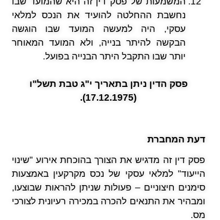
המשמעות של פסק דין זה היא שהמועד שבו
נחשבת ההחלטה להועיד את הנכס למלאי
עסקי, היה למעשה המועד שבו הוגשה
הבקשה להיתר בנייה, ולא המועד המאוחר
יותר שבו התקבל היתר הבנייה בפועל.
פסק הדין ניתן בתאריך י"ג טבת תשל"ו
(17.12.1975).
דעת המחברת
פסק דין זה מדגיש את הצורך בהוכחת אירוע "שינוי
הייעוד" למלאי עסקי של נכס מקרקעין באמצעות
סימנים חיצוניים – פעולות שניתן להראות שבוצעו,
ומבהיר את התנאים להכרה במכירה רעיונית לצורכי
מס.