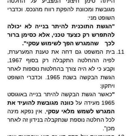
הייתה סימן חיצוני המצביע על החלטה
מגובשת ומכוונת להפקת רווח מהנכס. וכדברי
השופט מני:
"הגשת התוכנית להיתר בנייה לא יכולה
להתפרש רק כצעד טכני, אלא כסימן ברור
לכך שהמגרש הפך לשימוש עסקי".
בית המשפט גם דחה את טענת המערערת,
לפיה ההחלטה התקבלה רק בסוף 1967,
וקבע כי לא היה צורך בהחלטות נוספות לאחר
הגשת הבקשה בשנת 1965. וכדברי השופט
ויתקון:
"
כאשר הגשת הבקשה להיתר בנייה באוגוסט
1965 מעידה על
כוונה מגובשת
להועיד את
המגרש לשמש מלאי עסקי
, אין נפקא מינה
לכל החלטה נוספת שנתקבלה בנידון זה לאחר
מכן".