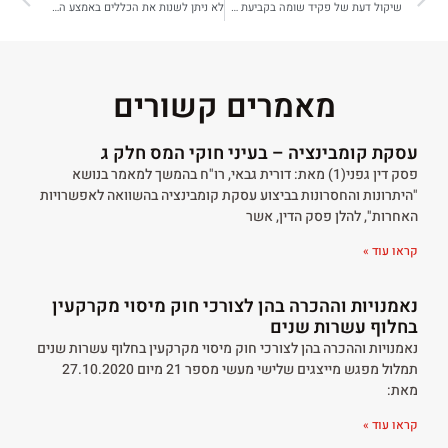
שיקול דעת של פקיד שומה בקביעת שווי בעסקאות בין קרובים
לא ניתן לשנות את הכללים באמצע המשחק, אלא אם כן באמת יש שינוי מהותי שמצדיק זאת
מאמרים קשורים
עסקת קומבינציה – בעיני חוקי המס חלק ג
פסק דין גפני(1) מאת: דורית גבאי, רו"ח בהמשך למאמר בנושא
"היתרונות והחסרונות בביצוע עסקת קומבינציה בהשוואה לאפשרויות
האחרות", להלן פסק הדין, אשר
קראו עוד »
נאמנויות וההכרה בהן לצורכי חוק מיסוי מקרקעין
בחלוף עשרות שנים
נאמנויות וההכרה בהן לצורכי חוק מיסוי מקרקעין בחלוף עשרות שנים
תמלול מפגש מייצגים שלישי מעשי מספר 21 מיום 27.10.2020
מאת:
קראו עוד »