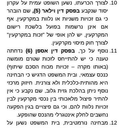
לצורך הכרעתו, נשען השופט עמית על עקרון
יסוד שנקבע
בפסק דין וילאר (5),
שם הובהר
כי גם זכויות משניות או נלוות במקרקעין, אף
אם אינן נרשמות בפועל בלשכת רישום
המקרקעין, יש להן אופי של "זכות במקרקעין"
לצורך חוק מיסוי מקרקעין.
נוסף על כך,
בפסק דין אספן (6)
נדחתה
טענה כי יש להתייחס לזכות שטרם מומשה
(באותו מקרה – זכויות מכוח הסכם שיתוף)
כנכס עצמאי, ובית המשפט הדגיש כי הבחינה
היא מהותית-כלכלית ולא צורנית. חיזוק מרכזי
נוסף ניתן בהלכת גזית גלוב, שם נקבע כי אין
להתיר פיצול מלאכותי בין נכסי מקרקעין לבין
זכויות נלוות להם, וכי גם פיצויים בגין הפקעה
נחשבים לחלק אינטגרלי מהנכס שהופקע.
מבחינה נורמטיבית, בית המשפט נשען על