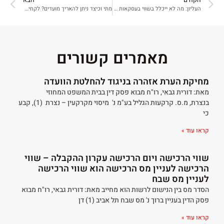
הקודם
הבא
העליון: מה לא ייכלל בשווי בעסקאות קומבינציה? בין רווח קבלני לרווח יזמי – העליון לא אישר לסטות מהוראת ביצוע 23/98
מתי וכיצד ניתן להאריך מועדים? לקחים מפסק הדין יעקובוביץ
מאמרים קשורים
מחיקת הערת אזהרה בניגוד להחלטת הוועדה
מאת: דורית גבאי, רו"ח מבוא פסק דין בבית המשפט המחוזי
בנצרת, מ.ס. קרקעות הגליל בע"מ נ' מיסוי מקרקעין – נצרת (1), קבע
כי
קראו עוד »
שווי הרכישה ויום הרכישה עקרון ההקבלה – שווי
הרכישה לעניין מס הרכישה הוא שווי הרכישה
לעניין מס שבח
הסדר מס בין הנישום לרשות הוא מחייב מאת: דורית גבאי, רו"ח מבוא
פסק הדין בעניין ברוך נ' מס שבח תל אביב (1) דן
קראו עוד »