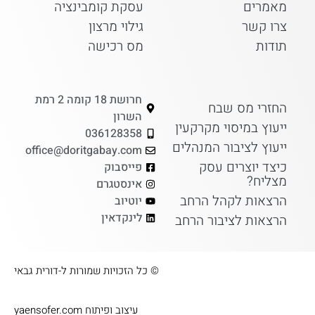
מאמרים
עסקת קומבינציה
צרו קשר
גילוי מרצון
תודות
מס רכישה
חרושת 18 קומה 2 רמת
החזרי מס שבח
השרון
ייעוץ במיסוי מקרקעין
036128358
ייעוץ לציבור המנהלים
office@doritgabay.com
כיצד יוצרים עסק
פייסבוק
מצליח?
אינסטגרם
הרצאות לקהל הרחב
יוטיוב
לינקדאין
הרצאות לציבור הרחב
© כל הזכויות שמורות ל-דורית גבאי​
עיצוב ופיתוח yaensofer.com