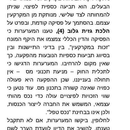
הבעלים, הוא תביעה כספית לפיצוי, שניתן
להמחותה לצד שלישי, מנותקת מן המקרקעין
עצמם. בהסתמך על פסיקה קודמת, ובפרט על
הלכת גזית גלוב (4),
טענו המערערות כי
הפסיקה והדין הכללי צמצמו את היקף המונח
"זכות במקרקעין", בין בדיני התיישנות ובין
בסיווג תביעות כספיות הנובעות מהפקעה, כך
שאין מקום להרחיבו. המערערות הדגישו כי
לתכלית החוק – מניעת תכנוני מס – אין
תחולה בענייננו, שכן ההפקעה היא פעולה
כפויה שאינה קשורה בתכנון מס. עוד נטען כי
שווי הזכויות לפיצויים עולה כדי נכס מהותי
עצמאי, המשמש את החברה לייצור הכנסות,
ולכן אינו בבחינת "נכס טפל".
לחלופין, ביקשו המערערות, אם לא תתקבל
טענתן, להשיב את הדיון לוועדת הערר לשם