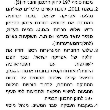
מכוח סעיף 197 לחוק התכנון והבנייה
(3)
.
בשנת 2011, לנוכח קשיים כלכליים שאליהם
נקלעה אפריקה ישראל, נמכרו זכויותיה
במתחם. את מניותיה בחברת ארמון ההגמון
רכשו שלוש חברות:
ב.ס.ט. בנייה בע"מ
,
סמיר עואד בע"מ
ו-
ס.ת.ר. השקעות בע"מ
(להלן:"
המערערות
").
שלוש החברות המערערות רכשו יחדיו את
חלקה של אפריקה ישראל, ובכך הפכו
לשותפות עם הפטריארכיה
היוונית־האורתודוקסית בחברת ארמון ההגמון,
ובפועל קיבלו שליטה מהותית על זכויות
ההחזקה במתחם, לרבות הזכויות הנלוות
הנוגעות לפיצויי הפקעה ולתביעות לפי סעיף
197 לחוק התכנון והבנייה.
בעקבות העסקה, סבר המשיב, מנהל מיסוי