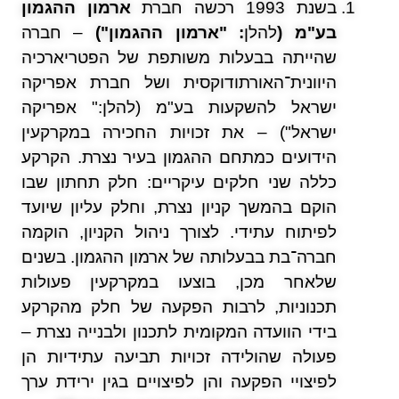
בשנת 1993 רכשה חברת
ארמון ההגמון
בע"מ (
להלן
: "ארמון ההגמון")
– חברה
שהייתה בבעלות משותפת של הפטריארכיה
היוונית־האורתודוקסית ושל חברת אפריקה
ישראל להשקעות בע"מ (להלן:" אפריקה
ישראל") – את זכויות החכירה במקרקעין
הידועים כמתחם ההגמון בעיר נצרת. הקרקע
כללה שני חלקים עיקריים: חלק תחתון שבו
הוקם בהמשך קניון נצרת, וחלק עליון שיועד
לפיתוח עתידי. לצורך ניהול הקניון, הוקמה
חברה־בת בבעלותה של ארמון ההגמון. בשנים
שלאחר מכן, בוצעו במקרקעין פעולות
תכנוניות, לרבות הפקעה של חלק מהקרקע
בידי הוועדה המקומית לתכנון ולבנייה נצרת –
פעולה שהולידה זכויות תביעה עתידיות הן
לפיצויי הפקעה והן לפיצויים בגין ירידת ערך